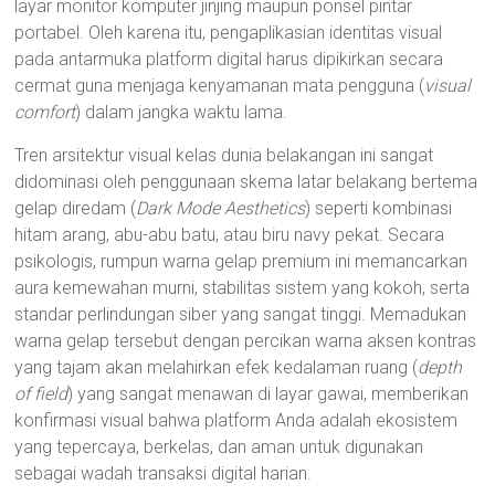
layar monitor komputer jinjing maupun ponsel pintar
portabel. Oleh karena itu, pengaplikasian identitas visual
pada antarmuka platform digital harus dipikirkan secara
cermat guna menjaga kenyamanan mata pengguna (
visual
comfort
) dalam jangka waktu lama.
Tren arsitektur visual kelas dunia belakangan ini sangat
didominasi oleh penggunaan skema latar belakang bertema
gelap diredam (
Dark Mode Aesthetics
) seperti kombinasi
hitam arang, abu-abu batu, atau biru navy pekat. Secara
psikologis, rumpun warna gelap premium ini memancarkan
aura kemewahan murni, stabilitas sistem yang kokoh, serta
standar perlindungan siber yang sangat tinggi. Memadukan
warna gelap tersebut dengan percikan warna aksen kontras
yang tajam akan melahirkan efek kedalaman ruang (
depth
of field
) yang sangat menawan di layar gawai, memberikan
konfirmasi visual bahwa platform Anda adalah ekosistem
yang tepercaya, berkelas, dan aman untuk digunakan
sebagai wadah transaksi digital harian.