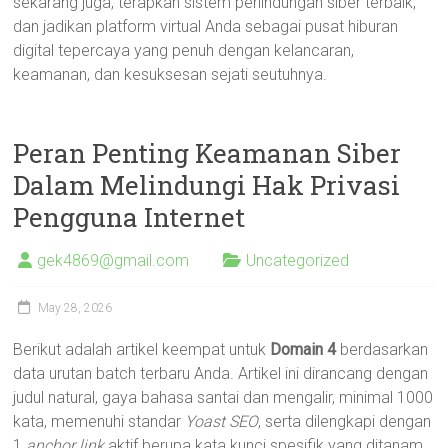
sekarang juga, terapkan sistem perlindungan siber terbaik,
dan jadikan platform virtual Anda sebagai pusat hiburan
digital tepercaya yang penuh dengan kelancaran,
keamanan, dan kesuksesan sejati seutuhnya.
Peran Penting Keamanan Siber
Dalam Melindungi Hak Privasi
Pengguna Internet
gek4869@gmail.com
Uncategorized
May 28, 2026
Berikut adalah artikel keempat untuk
Domain 4
berdasarkan
data urutan batch terbaru Anda. Artikel ini dirancang dengan
judul natural, gaya bahasa santai dan mengalir, minimal 1000
kata, memenuhi standar
Yoast SEO
, serta dilengkapi dengan
1
anchor link
aktif berupa kata kunci spesifik yang ditanam