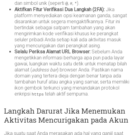
dan simbol unik (seperti
,
,
).
@
#
*
Aktifkan Fitur Verifikasi Dua Langkah (2FA):
Jika
platform menyediakan opsi keamanan ganda, sangat
disarankan untuk segera mengaktifkannya. Fitur ini
bertindak sebagai satpam tambahan yang akan
mengirimkan kode verifikasi khusus ke perangkat
seluler pribadi Anda setiap kali ada aktivitas masuk
yang mencurigakan dari perangkat asing.
Selalu Periksa Alamat URL Browser:
Sebelum Anda
mengetikkan informasi berharga apa pun pada layar
gawai, luangkan waktu satu detik untuk menatap bilah
alamat (
address bar
) browser Anda. Pastikan nama
domain yang tertera dieja dengan benar tanpa ada
tambahan huruf atau angka yang samar, serta memiliki
ikon gembok terkunci yang menandakan protokol
enkripsi
telah aktif sempurna.
https
Langkah Darurat Jika Menemukan
Aktivitas Mencurigakan pada Akun
Jika suatu saat Anda merasakan ada hal yang ganjil saat