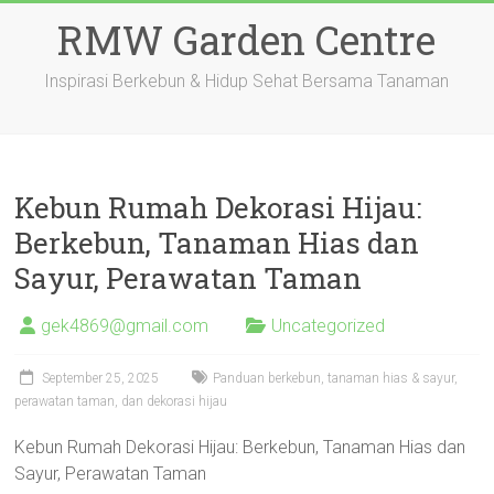
Skip
RMW Garden Centre
to
content
Inspirasi Berkebun & Hidup Sehat Bersama Tanaman
Kebun Rumah Dekorasi Hijau:
Berkebun, Tanaman Hias dan
Sayur, Perawatan Taman
gek4869@gmail.com
Uncategorized
September 25, 2025
Panduan berkebun, tanaman hias & sayur,
perawatan taman, dan dekorasi hijau
Kebun Rumah Dekorasi Hijau: Berkebun, Tanaman Hias dan
Sayur, Perawatan Taman