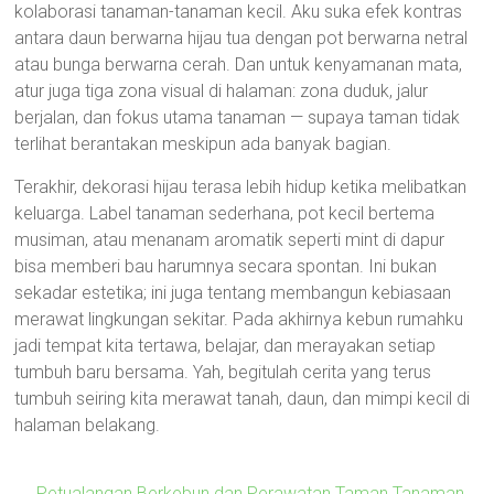
kolaborasi tanaman-tanaman kecil. Aku suka efek kontras
antara daun berwarna hijau tua dengan pot berwarna netral
atau bunga berwarna cerah. Dan untuk kenyamanan mata,
atur juga tiga zona visual di halaman: zona duduk, jalur
berjalan, dan fokus utama tanaman — supaya taman tidak
terlihat berantakan meskipun ada banyak bagian.
Terakhir, dekorasi hijau terasa lebih hidup ketika melibatkan
keluarga. Label tanaman sederhana, pot kecil bertema
musiman, atau menanam aromatik seperti mint di dapur
bisa memberi bau harumnya secara spontan. Ini bukan
sekadar estetika; ini juga tentang membangun kebiasaan
merawat lingkungan sekitar. Pada akhirnya kebun rumahku
jadi tempat kita tertawa, belajar, dan merayakan setiap
tumbuh baru bersama. Yah, begitulah cerita yang terus
tumbuh seiring kita merawat tanah, daun, dan mimpi kecil di
halaman belakang.
←
Petualangan Berkebun dan Perawatan Taman Tanaman