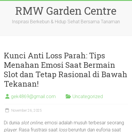
Skip
RMW Garden Centre
to
content
Inspirasi Berkebun & Hidup Sehat Bersama Tanaman
Kunci Anti Loss Parah: Tips
Menahan Emosi Saat Bermain
Slot dan Tetap Rasional di Bawah
Tekanan!
gek4869@gmail.com
Uncategorized
November 26, 2025
Di dunia
slot online
, emosi adalah musuh terbesar seorang
player
. Rasa frustrasi saat
loss
beruntun dan euforia saat