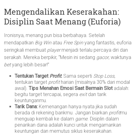
Mengendalikan Keserakahan:
Disiplin Saat Menang (Euforia)
Ironisnya, menang pun bisa berbahaya. Setelah
mendapatkan
Big Win
atau
Free Spin
yang fantastis, euforia
seringkali membuat
player
menjadi terlalu percaya diri dan
serakah. Mereka berpikir, “Mesin ini sedang
gacor
, waktunya
bet
yang lebih besar!”
Tentukan Target
Profit
:
Sama seperti
Stop Loss
,
tentukan target
profit
harian (misalnya 30% dari modal
awal).
Tips Menahan Emosi Saat Bermain Slot
adalah:
begitu target tercapai, segera
exit
dan tarik
keuntunganmu.
Tarik Dana:
Kemenangan hanya nyata jika sudah
berada di rekening bankmu. Jangan biarkan
profit
mu
menguap kembali ke dalam
game
. Disiplin dalam
penarikan dana adalah kunci untuk mengamankan
keuntungan dan memutus siklus keserakahan.