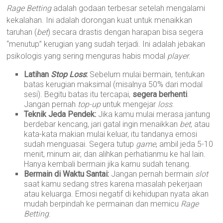
Rage Betting
adalah godaan terbesar setelah mengalami
kekalahan. Ini adalah dorongan kuat untuk menaikkan
taruhan (
bet
) secara drastis dengan harapan bisa segera
“menutup” kerugian yang sudah terjadi. Ini adalah jebakan
psikologis yang sering menguras habis modal
player
.
Latihan
Stop Loss
:
Sebelum mulai bermain, tentukan
batas kerugian maksimal (misalnya 50% dari modal
sesi). Begitu batas itu tercapai,
segera berhenti
.
Jangan pernah
top-up
untuk mengejar
loss
.
Teknik Jeda Pendek:
Jika kamu mulai merasa jantung
berdebar kencang, jari gatal ingin menaikkan
bet
, atau
kata-kata makian mulai keluar, itu tandanya emosi
sudah menguasai. Segera tutup
game
, ambil jeda 5-10
menit, minum air, dan alihkan perhatianmu ke hal lain.
Hanya kembali bermain jika kamu sudah tenang.
Bermain di Waktu Santai:
Jangan pernah bermain
slot
saat kamu sedang stres karena masalah pekerjaan
atau keluarga. Emosi negatif di kehidupan nyata akan
mudah berpindah ke permainan dan memicu
Rage
Betting
.