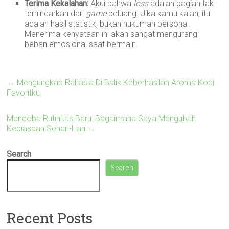
Terima Kekalahan:
Akui bahwa
loss
adalah bagian tak
terhindarkan dari
game
peluang. Jika kamu kalah, itu
adalah hasil statistik, bukan hukuman personal.
Menerima kenyataan ini akan sangat mengurangi
beban emosional saat bermain.
←
Mengungkap Rahasia Di Balik Keberhasilan Aroma Kopi
Favoritku
Mencoba Rutinitas Baru: Bagaimana Saya Mengubah
Kebiasaan Sehari-Hari
→
Search
Search
Recent Posts