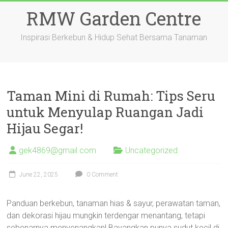
Skip
RMW Garden Centre
to
content
Inspirasi Berkebun & Hidup Sehat Bersama Tanaman
Taman Mini di Rumah: Tips Seru
untuk Menyulap Ruangan Jadi
Hijau Segar!
gek4869@gmail.com
Uncategorized
June 22, 2025
0 Comment
Panduan berkebun, tanaman hias & sayur, perawatan taman,
dan dekorasi hijau mungkin terdengar menantang, tetapi
sebenarnya menyenangkan! Bayangkan punya sudut kecil di