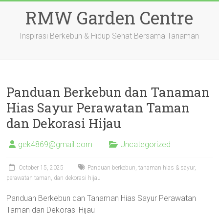
Skip
RMW Garden Centre
to
content
Inspirasi Berkebun & Hidup Sehat Bersama Tanaman
Panduan Berkebun dan Tanaman
Hias Sayur Perawatan Taman
dan Dekorasi Hijau
gek4869@gmail.com
Uncategorized
October 15, 2025
Panduan berkebun, tanaman hias & sayur,
perawatan taman, dan dekorasi hijau
Panduan Berkebun dan Tanaman Hias Sayur Perawatan
Taman dan Dekorasi Hijau