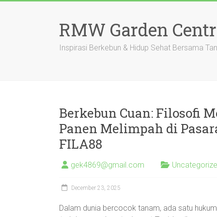
Skip
to
RMW Garden Centr
content
Inspirasi Berkebun & Hidup Sehat Bersama T
Berkebun Cuan: Filosofi
Panen Melimpah di Pasar
FILA88
gek4869@gmail.com
Uncategoriz
December 23, 2025
Dalam dunia bercocok tanam, ada satu hukum 