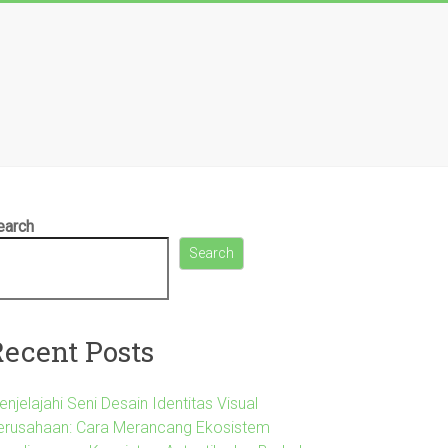
earch
Search
Recent Posts
njelajahi Seni Desain Identitas Visual
erusahaan: Cara Merancang Ekosistem