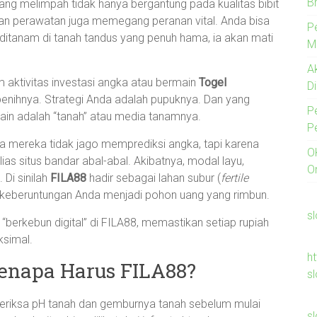
B
 yang melimpah tidak hanya bergantung pada kualitas bibit
dan perawatan juga memegang peranan vital. Anda bisa
P
u ditanam di tanah tandus yang penuh hama, ia akan mati
M
A
lam aktivitas investasi angka atau bermain
Togel
D
benihnya. Strategi Anda adalah pupuknya. Dan yang
P
main adalah “tanah” atau media tanamnya.
P
 mereka tidak jago memprediksi angka, tapi karena
O
s situs bandar abal-abal. Akibatnya, modal layu,
O
 Di sinilah
FILA88
hadir sebagai lahan subur (
fertile
 keberuntungan Anda menjadi pohon uang yang rimbun.
s
“berkebun digital” di FILA88, memastikan setiap rupiah
ksimal.
h
enapa Harus FILA88?
s
eriksa pH tanah dan gemburnya tanah sebelum mulai
s