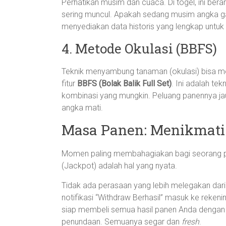
Perhatikan musim dan cuaca. Di togel, ini bera
sering muncul. Apakah sedang musim angka ga
menyediakan data historis yang lengkap unt
4. Metode Okulasi (BBFS)
Teknik menyambung tanaman (okulasi) bisa men
fitur
BBFS (Bolak Balik Full Set)
. Ini adalah t
kombinasi yang mungkin. Peluang panennya ja
angka mati.
Masa Panen: Menikmati 
Momen paling membahagiakan bagi seorang pe
(Jackpot) adalah hal yang nyata.
Tidak ada perasaan yang lebih melegakan dari
notifikasi “Withdraw Berhasil” masuk ke rekeni
siap membeli semua hasil panen Anda dengan 
penundaan. Semuanya segar dan
fresh
.