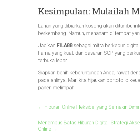
Kesimpulan: Mulailah 
Lahan yang dibiarkan kosong akan ditumbuhi il
berkembang. Namun, menanam di tempat yang s
Jadikan
FILA88
sebagai mitra berkebun digital
hama yang kuat, dan pasaran SGP yang berkual
terbuka lebar.
Siapkan benih keberuntungan Anda, rawat deng
pada ahlinya. Mari kita hijaukan portofolio k
panen melimpah!
←
Hiburan Online Fleksibel yang Semakin Diminat
Menembus Batas Hiburan Digital: Strategi Ak
Online
→