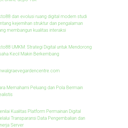
kto88 dan evolusi ruang digital modern studi
entang kejernihan struktur dan pengalaman
ang membangun kualitas interaksi
kto88 UMKM: Strategi Digital untuk Mendorong
saha Kecil Makin Berkembang
mwalgraevegardencentre.com
ara Memahami Peluang dan Pola Bermain
alistis
nilai Kualitas Platform Permainan Digital
elalui Transparansi Data Pengembalian dan
nerja Server