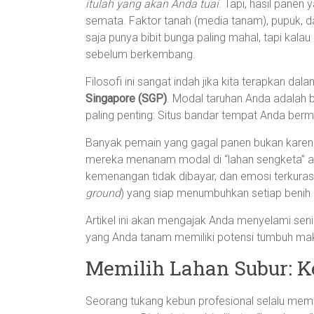
itulah yang akan Anda tuai
. Tapi, hasil panen
semata. Faktor tanah (media tanam), pupuk, 
saja punya bibit bunga paling mahal, tapi kala
sebelum berkembang.
Filosofi ini sangat indah jika kita terapkan da
Singapore (SGP)
. Modal taruhan Anda adalah 
paling penting: Situs bandar tempat Anda ber
Banyak pemain yang gagal panen bukan karena
mereka menanam modal di “lahan sengketa” alia
kemenangan tidak dibayar, dan emosi terkuras.
ground
) yang siap menumbuhkan setiap benih
Artikel ini akan mengajak Anda menyelami seni 
yang Anda tanam memiliki potensi tumbuh ma
Memilih Lahan Subur: K
Seorang tukang kebun profesional selalu mem