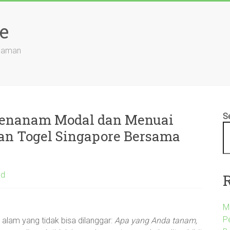
e
anaman
 Menanam Modal dan Menuai
S
an Togel Singapore Bersama
ed
Me
P
alam yang tidak bisa dilanggar:
Apa yang Anda tanam,