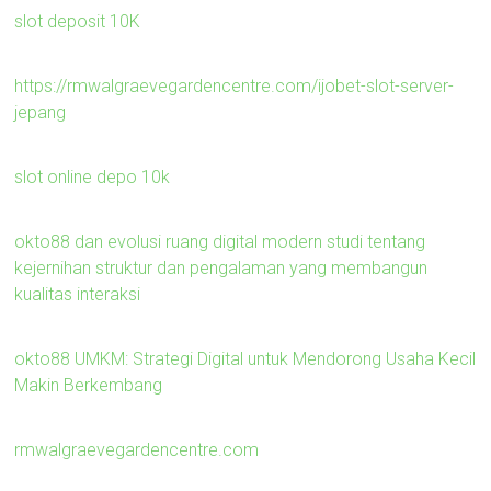
slot deposit 10K
https://rmwalgraevegardencentre.com/ijobet-slot-server-
jepang
slot online depo 10k
okto88 dan evolusi ruang digital modern studi tentang
kejernihan struktur dan pengalaman yang membangun
kualitas interaksi
okto88 UMKM: Strategi Digital untuk Mendorong Usaha Kecil
Makin Berkembang
rmwalgraevegardencentre.com