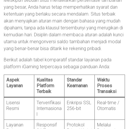
Meskipun sebuah situs menawarkan persentase tambahan
yang besar, Anda harus tetap memperhatikan syarat dan
ketentuan yang berlaku secara mendalam. Situs terbaik
akan menyajikan aturan main dengan bahasa yang mudah
dipahami, tanpa ada klausul tersembunyi yang merugikan di
kemudian hari. Disiplin dalam membaca aturan adalah kunci
utama untuk mengonversi saldo tambahan menjadi modal
yang benar-benar bisa ditarik ke rekening pribadi.
Berikut adalah tabel komparatif standar layanan pada
platform iGaming terpercaya sebagai panduan Anda:
Aspek
Kualitas
Standar
Waktu
Layanan
Platform
Keamanan
Proses
Terbaik
Transaksi
Lisensi
Terverifikasi
Enkripsi SSL
Real-time /
Resmi
Internasiona
256-bit
Otomatis
l
Layanan
Responsif
Protokol
Melalui