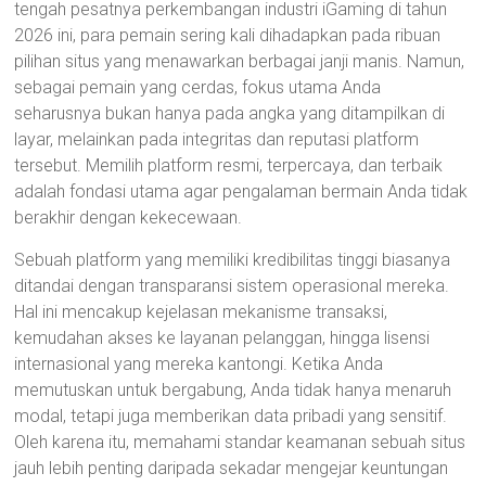
tengah pesatnya perkembangan industri iGaming di tahun
2026 ini, para pemain sering kali dihadapkan pada ribuan
pilihan situs yang menawarkan berbagai janji manis. Namun,
sebagai pemain yang cerdas, fokus utama Anda
seharusnya bukan hanya pada angka yang ditampilkan di
layar, melainkan pada integritas dan reputasi platform
tersebut. Memilih platform resmi, terpercaya, dan terbaik
adalah fondasi utama agar pengalaman bermain Anda tidak
berakhir dengan kekecewaan.
Sebuah platform yang memiliki kredibilitas tinggi biasanya
ditandai dengan transparansi sistem operasional mereka.
Hal ini mencakup kejelasan mekanisme transaksi,
kemudahan akses ke layanan pelanggan, hingga lisensi
internasional yang mereka kantongi. Ketika Anda
memutuskan untuk bergabung, Anda tidak hanya menaruh
modal, tetapi juga memberikan data pribadi yang sensitif.
Oleh karena itu, memahami standar keamanan sebuah situs
jauh lebih penting daripada sekadar mengejar keuntungan