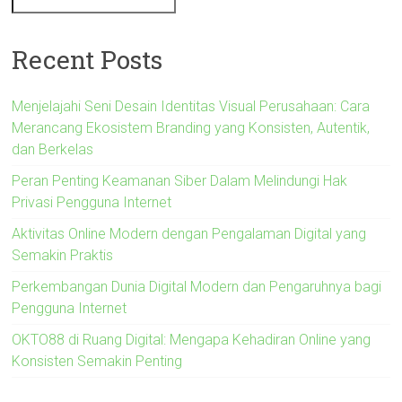
Recent Posts
Menjelajahi Seni Desain Identitas Visual Perusahaan: Cara
Merancang Ekosistem Branding yang Konsisten, Autentik,
dan Berkelas
Peran Penting Keamanan Siber Dalam Melindungi Hak
Privasi Pengguna Internet
Aktivitas Online Modern dengan Pengalaman Digital yang
Semakin Praktis
Perkembangan Dunia Digital Modern dan Pengaruhnya bagi
Pengguna Internet
OKTO88 di Ruang Digital: Mengapa Kehadiran Online yang
Konsisten Semakin Penting