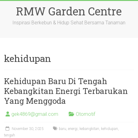
Skip
RMW Garden Centre
to
content
Inspirasi Berkebun & Hidup Sehat Bersama Tanaman
kehidupan
Kehidupan Baru Di Tengah
Kebangkitan Energi Terbarukan
Yang Menggoda
gek4869@gmail.com
Otomotif
November 30, 2025
baru
,
energi
,
kebangkitan
,
kehidupan
,
tengah