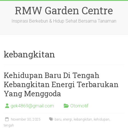
Skip
RMW Garden Centre
to
content
Inspirasi Berkebun & Hidup Sehat Bersama Tanaman
kebangkitan
Kehidupan Baru Di Tengah
Kebangkitan Energi Terbarukan
Yang Menggoda
gek4869@gmail.com
Otomotif
November 30, 2025
baru
,
energi
,
kebangkitan
,
kehidupan
,
tengah