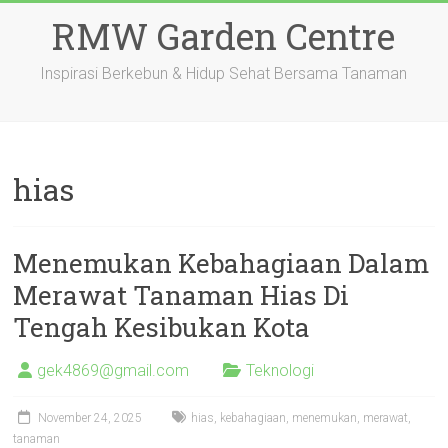
Skip
RMW Garden Centre
to
content
Inspirasi Berkebun & Hidup Sehat Bersama Tanaman
hias
Menemukan Kebahagiaan Dalam
Merawat Tanaman Hias Di
Tengah Kesibukan Kota
gek4869@gmail.com
Teknologi
November 24, 2025
hias
,
kebahagiaan
,
menemukan
,
merawat
,
tanaman