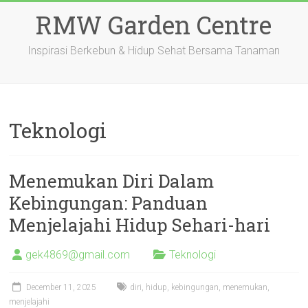
Skip
RMW Garden Centre
to
content
Inspirasi Berkebun & Hidup Sehat Bersama Tanaman
Teknologi
Menemukan Diri Dalam
Kebingungan: Panduan
Menjelajahi Hidup Sehari-hari
gek4869@gmail.com
Teknologi
December 11, 2025
diri
,
hidup
,
kebingungan
,
menemukan
,
menjelajahi