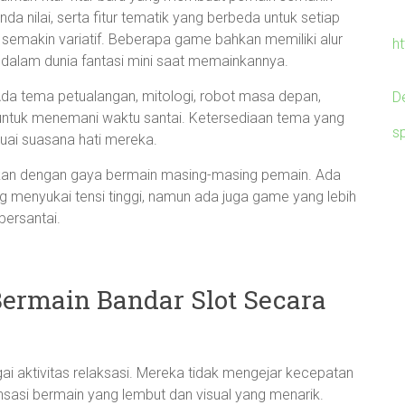
nda nilai, serta fitur tematik yang berbeda untuk setiap
makin variatif. Beberapa game bahkan memiliki alur
h
 dalam dunia fantasi mini saat memainkannya.
Ada tema petualangan, mitologi, robot masa depan,
D
 untuk menemani waktu santai. Ketersediaan tema yang
s
ai suasana hati mereka.
aikan dengan gaya bermain masing-masing pemain. Ada
 menyukai tensi tinggi, namun ada juga game yang lebih
bersantai.
ermain Bandar Slot Secara
i aktivitas relaksasi. Mereka tidak mengejar kecepatan
sensasi bermain yang lembut dan visual yang menarik.