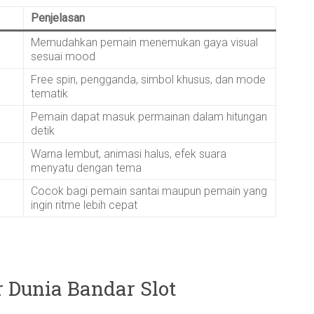
Penjelasan
Memudahkan pemain menemukan gaya visual
sesuai mood
Free spin, pengganda, simbol khusus, dan mode
tematik
Pemain dapat masuk permainan dalam hitungan
detik
Warna lembut, animasi halus, efek suara
menyatu dengan tema
Cocok bagi pemain santai maupun pemain yang
ingin ritme lebih cepat
 Dunia Bandar Slot