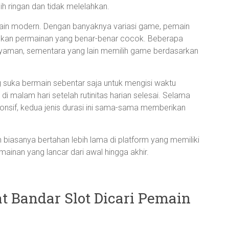
ih ringan dan tidak melelahkan.
main modern. Dengan banyaknya variasi game, pemain
kan permainan yang benar-benar cocok. Beberapa
aman, sementara yang lain memilih game berdasarkan
ng suka bermain sebentar saja untuk mengisi waktu
i malam hari setelah rutinitas harian selesai. Selama
onsif, kedua jenis durasi ini sama-sama memberikan
n biasanya bertahan lebih lama di platform yang memiliki
mainan yang lancar dari awal hingga akhir.
t Bandar Slot Dicari Pemain