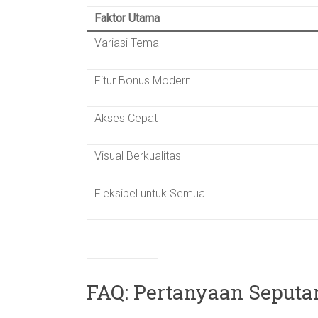
Faktor Utama
Variasi Tema
Fitur Bonus Modern
Akses Cepat
Visual Berkualitas
Fleksibel untuk Semua
FAQ: Pertanyaan Seputar