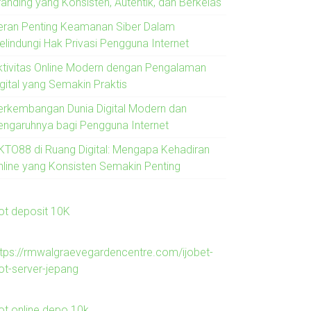
randing yang Konsisten, Autentik, dan Berkelas
eran Penting Keamanan Siber Dalam
elindungi Hak Privasi Pengguna Internet
ktivitas Online Modern dengan Pengalaman
igital yang Semakin Praktis
erkembangan Dunia Digital Modern dan
engaruhnya bagi Pengguna Internet
KTO88 di Ruang Digital: Mengapa Kehadiran
nline yang Konsisten Semakin Penting
lot deposit 10K
ttps://rmwalgraevegardencentre.com/ijobet-
lot-server-jepang
lot online depo 10k