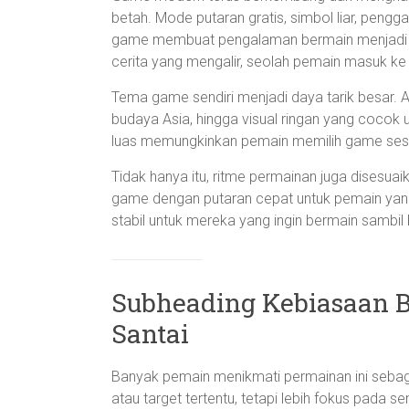
betah. Mode putaran gratis, simbol liar, pengga
game membuat pengalaman bermain menjadi se
cerita yang mengalir, seolah pemain masuk ke
Tema game sendiri menjadi daya tarik besar. 
budaya Asia, hingga visual ringan yang cocok
luas memungkinkan pemain memilih game sesu
Tidak hanya itu, ritme permainan juga disesu
game dengan putaran cepat untuk pemain yang
stabil untuk mereka yang ingin bermain sambil 
Subheading Kebiasaan B
Santai
Banyak pemain menikmati permainan ini sebaga
atau target tertentu, tetapi lebih fokus pada 