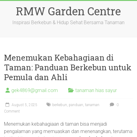
Skip
RMW Garden Centre
to
content
Inspirasi Berkebun & Hidup Sehat Bersama Tanaman
Menemukan Kebahagiaan di
Taman: Panduan Berkebun untuk
Pemula dan Ahli
gek4869@gmail.com
tanaman hias sayur
August 5, 2025
berkebun
,
panduan
,
tanaman
0
Comment
Menemukan kebahagiaan di taman bisa menjadi
pengalaman yang memuaskan dan menenangkan, terutama