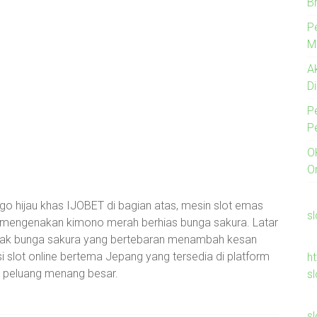
B
P
M
A
D
P
P
O
O
go hijau khas IJOBET di bagian atas, mesin slot emas
s
 mengenakan kimono merah berhias bunga sakura. Latar
pak bunga sakura yang bertebaran menambah kesan
 slot online bertema Jepang yang tersedia di platform
h
n peluang menang besar.
s
s