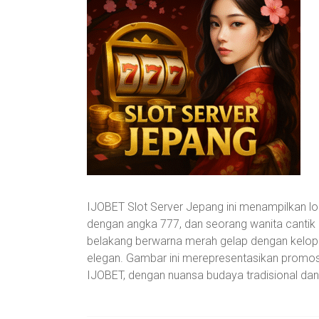
IJOBET Slot Server Jepang ini menampilkan lo
dengan angka 777, dan seorang wanita cantik
belakang berwarna merah gelap dengan kelo
elegan. Gambar ini merepresentasikan promosi
IJOBET, dengan nuansa budaya tradisional da