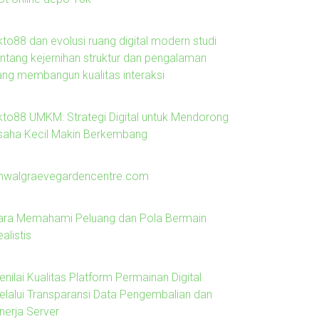
kto88 dan evolusi ruang digital modern studi
entang kejernihan struktur dan pengalaman
ang membangun kualitas interaksi
kto88 UMKM: Strategi Digital untuk Mendorong
saha Kecil Makin Berkembang
mwalgraevegardencentre.com
ara Memahami Peluang dan Pola Bermain
alistis
nilai Kualitas Platform Permainan Digital
elalui Transparansi Data Pengembalian dan
nerja Server