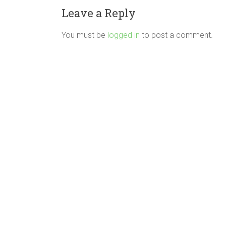
Leave a Reply
You must be
logged in
to post a comment.