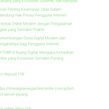
randing yang Konsisten, Autentik, dan Berkelas
eran Penting Keamanan Siber Dalam
elindungi Hak Privasi Pengguna Internet
ktivitas Online Modern dengan Pengalaman
igital yang Semakin Praktis
erkembangan Dunia Digital Modern dan
engaruhnya bagi Pengguna Internet
KTO88 di Ruang Digital: Mengapa Kehadiran
nline yang Konsisten Semakin Penting
lot deposit 10K
ttps://rmwalgraevegardencentre.com/ijobet-
lot-server-jepang
lot online depo 10k