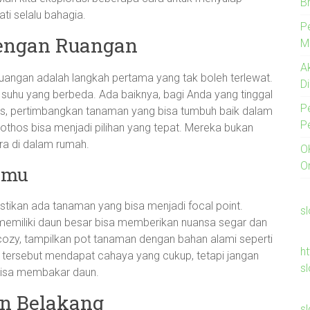
B
ti selalu bahagia.
P
Dengan Ruangan
M
A
ruangan adalah langkah pertama yang tak boleh terlewat.
D
 suhu yang berbeda. Ada baiknya, bagi Anda yang tinggal
P
as, pertimbangkan tanaman yang bisa tumbuh baik dalam
P
 pothos bisa menjadi pilihan yang tepat. Mereka bukan
ra di dalam rumah.
O
O
amu
stikan ada tanaman yang bisa menjadi focal point.
s
g memiliki daun besar bisa memberikan nuansa segar dan
zy, tampilkan pot tanaman dengan bahan alami seperti
h
n tersebut mendapat cahaya yang cukup, tetapi jangan
s
 bisa membakar daun.
n Belakang
s