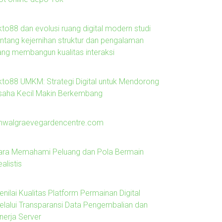
kto88 dan evolusi ruang digital modern studi
entang kejernihan struktur dan pengalaman
ang membangun kualitas interaksi
kto88 UMKM: Strategi Digital untuk Mendorong
saha Kecil Makin Berkembang
mwalgraevegardencentre.com
ara Memahami Peluang dan Pola Bermain
alistis
nilai Kualitas Platform Permainan Digital
elalui Transparansi Data Pengembalian dan
nerja Server