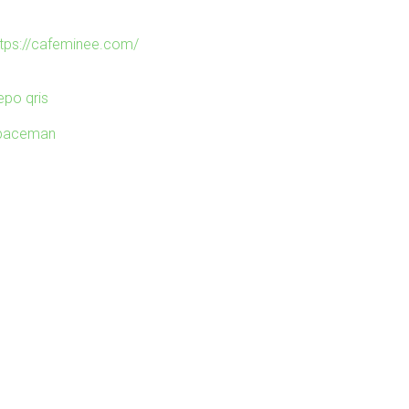
ttps://cafeminee.com/
epo qris
paceman