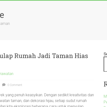
e
anaman
yulap Rumah Jadi Taman Hias
S
erawatan
0 Comment
yek yang penuh keasyikan. Dengan sedikit kreativitas dan
Me
watan taman, dan dekorasi hijau, setiap sudut rumah
P
ari kita eksplorasi beberapa cara untuk menyulap