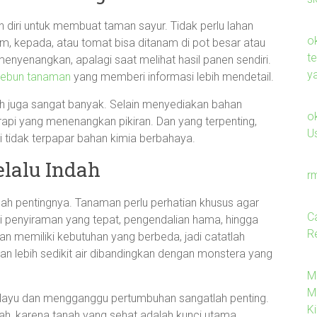
 diri untuk membuat taman sayur. Tidak perlu lahan
o
am, kepada, atau tomat bisa ditanam di pot besar atau
t
menyenangkan, apalagi saat melihat hasil panen sendiri.
y
kebun tanaman
yang memberi informasi lebih mendetail.
mah juga sangat banyak. Selain menyediakan bahan
o
rapi yang menenangkan pikiran. Dan yang terpenting,
U
tidak terpapar bahan kimia berbahaya.
lalu Indah
r
ah pentingnya. Tanaman perlu perhatian khusus agar
C
ri penyiraman yang tepat, pengendalian hama, hingga
Re
n memiliki kebutuhan yang berbeda, jadi catatlah
n lebih sedikit air dibandingkan dengan monstera yang
.
Me
M
g layu dan mengganggu pertumbuhan sangatlah penting.
Ki
nah, karena tanah yang sehat adalah kunci utama