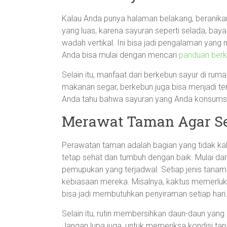
Kalau Anda punya halaman belakang, beranikan
yang luas, karena sayuran seperti selada, bay
wadah vertikal. Ini bisa jadi pengalaman yang 
Anda bisa mulai dengan mencari
panduan ber
Selain itu, manfaat dari berkebun sayur di ru
makanan segar, berkebun juga bisa menjadi te
Anda tahu bahwa sayuran yang Anda konsumsi 
Merawat Taman Agar Se
Perawatan taman adalah bagian yang tidak kal
tetap sehat dan tumbuh dengan baik. Mulai da
pemupukan yang terjadwal. Setiap jenis tanama
kebiasaan mereka. Misalnya, kaktus memerluka
bisa jadi membutuhkan penyiraman setiap hari
Selain itu, rutin membersihkan daun-daun yan
Jangan lupa juga, untuk memeriksa kondisi ta