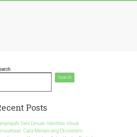
earch
Search
Recent Posts
njelajahi Seni Desain Identitas Visual
erusahaan: Cara Merancang Ekosistem