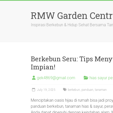
Skip
to
RMW Garden Centr
content
Inspirasi Berkebun & Hidup Sehat Bersama T
Berkebun Seru: Tips Men
Impian!
gek4869@gmail.com
hias sayur p
July 19, 2025
berkebun
,
panduan
,
tanaman
Menciptakan oasis hijau di rumah bisa jadi pro
panduan berkebun, tanaman hias & sayur, pera
Anda dapat dipenuhi dengan keindahan alam. M